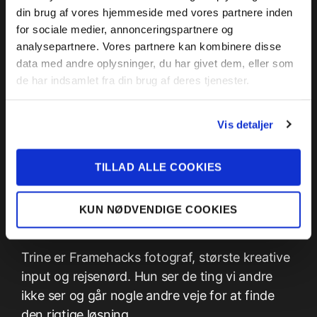
din brug af vores hjemmeside med vores partnere inden
for sociale medier, annonceringspartnere og
analysepartnere. Vores partnere kan kombinere disse
data med andre oplysninger, du har givet dem, eller som
de har indsamlet fra din brug af deres tjenester.
Vis detaljer
TILLAD ALLE COOKIES
Trine Buxbom
KUN NØDVENDIGE COOKIES
Lead fotograf
Trine er Framehacks fotograf, største kreative
input og rejsenørd. Hun ser de ting vi andre
ikke ser og går nogle andre veje for at finde
den rigtige løsning.