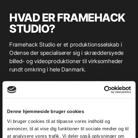
HVAD ER FRAMEHACK
STUDIO?
Framehack Studio er et produktionsselskab i
Odense der specialiserer sig i skræddersyede
billed- og videoproduktioner til virksomheder
rundt omkring i hele Danmark.
Kvalitet, kreativitet, nye vinkler og framing er
det, der udgør fundamentet bag Framehack
Studio og vi arbejder kontinuerligt på at
forbedre os, så vi kan sørge for at du får det
Denne hjemmeside bruger cookies
bedst mulige produkt.
Vi bruger cookies til at tilpasse vores indhold og
annoncer, til at vise dig funktioner til sociale medier og til
at analysere vores trafik. Vi deler også oplysninger om