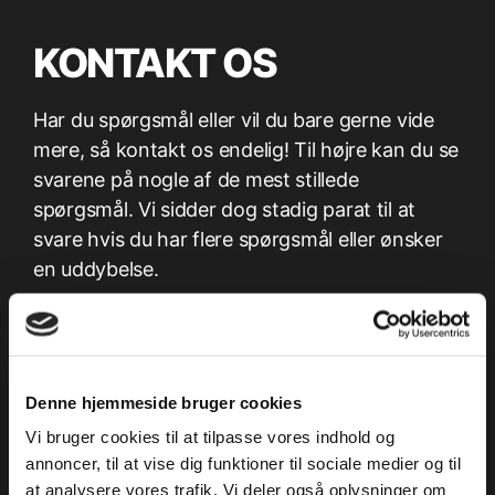
KONTAKT OS
Har du spørgsmål eller vil du bare gerne vide
mere, så kontakt os endelig! Til højre kan du se
svarene på nogle af de mest stillede
spørgsmål. Vi sidder dog stadig parat til at
svare hvis du har flere spørgsmål eller ønsker
en uddybelse.
Vi er selvfølgelig også tilgængelige hvis du har
brug for en længere snak. Så tager vi en kop
kaffe og får snakket om lige præcis hvad du
Denne hjemmeside bruger cookies
har brug for.
Vi bruger cookies til at tilpasse vores indhold og
annoncer, til at vise dig funktioner til sociale medier og til
at analysere vores trafik. Vi deler også oplysninger om